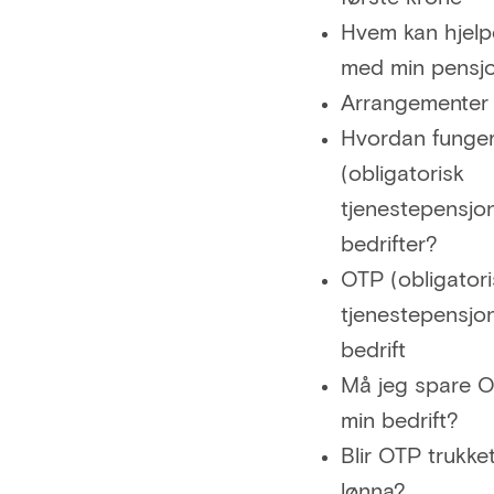
Hvem kan hjel
med min pensj
Arrangementer
Hvordan funge
(obligatorisk
tjenestepensjon
bedrifter?
OTP (obligatori
tjenestepensjon)
bedrift
Må jeg spare O
min bedrift?
Blir OTP trukket
lønna?