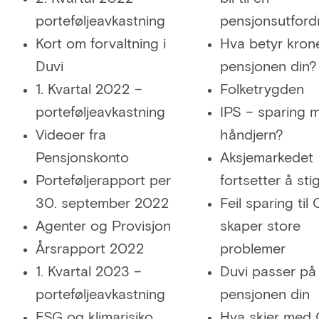
porteføljeavkastning
pensjonsutford
Kort om forvaltning i
Hva betyr krone
Duvi
pensjonen din?
1. Kvartal 2022 –
Folketrygden
porteføljeavkastning
IPS – sparing 
Videoer fra
håndjern?
Pensjonskonto
Aksjemarkedet
Porteføljerapport per
fortsetter å sti
30. september 2022
Feil sparing til
Agenter og Provisjon
skaper store
Årsrapport 2022
problemer
1. Kvartal 2023 –
Duvi passer på
porteføljeavkastning
pensjonen din
ESG og klimarisiko
Hva skjer med