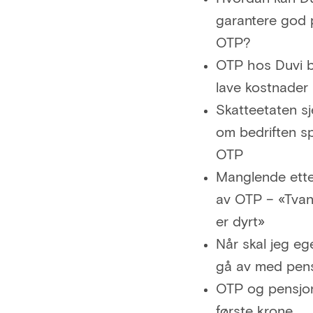
garantere god 
OTP?
OTP hos Duvi b
lave kostnader
Skatteetaten sj
om bedriften s
OTP
Manglende ette
av OTP – «Tva
er dyrt»
Når skal jeg ege
gå av med pen
OTP og pensjon
første krone