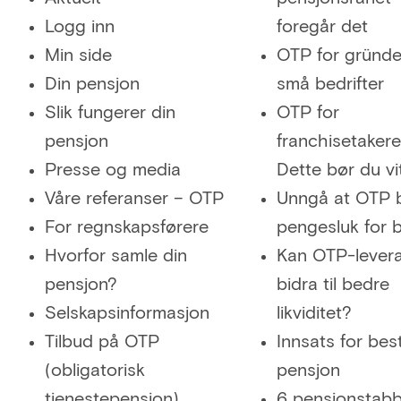
Logg inn
foregår det
Min side
OTP for gründe
Din pensjon
små bedrifter
Slik fungerer din
OTP for
pensjon
franchisetakere
Presse og media
Dette bør du vi
Våre referanser – OTP
Unngå at OTP bl
For regnskapsførere
pengesluk for b
Hvorfor samle din
Kan OTP-lever
pensjon?
bidra til bedre
Selskapsinformasjon
likviditet?
Tilbud på OTP
Innsats for bes
(obligatorisk
pensjon
tjenestepensjon)
6 pensjonstabb