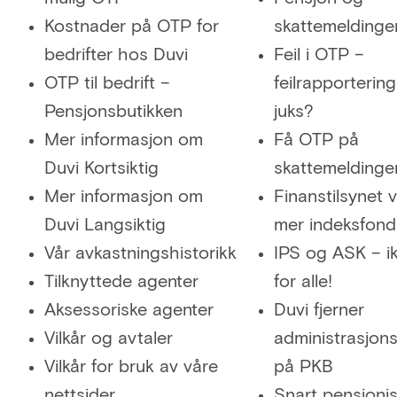
Kostnader på OTP for
skattemeldinge
bedrifter hos Duvi
Feil i OTP –
OTP til bedrift –
feilrapportering
Pensjonsbutikken
juks?
Mer informasjon om
Få OTP på
Duvi Kortsiktig
skattemeldinge
Mer informasjon om
Finanstilsynet v
Duvi Langsiktig
mer indeksfond
Vår avkastningshistorikk
IPS og ASK – ik
Tilknyttede agenter
for alle!
Aksessoriske agenter
Duvi fjerner
Vilkår og avtaler
administrasjon
Vilkår for bruk av våre
på PKB
nettsider
Snart pensjoni