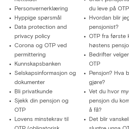
Personvernerklæring
du leve på OT
Hyppige spørsmål
Hvordan blir je
Data protection and
pensjonist?
privacy policy
OTP fra første 
Corona og OTP ved
høstens pensjo
permittering
Bedrifter velge
Kunnskapsbanken
OTP
Selskapsinformasjon og
Pensjon? Hva b
dokumenter
gjøre?
Bli privatkunde
Vet du hvor my
Sjekk din pensjon og
pensjon du kom
OTP
å få?
Lovens minstekrav til
Det blir vanskel
OTP (obligatorisk
sluntre unna O