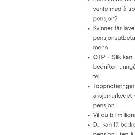
vente med å spa
pensjon?
Kvinner får lave
pensjonsutbeta
menn
OTP – Slik kan
bedriften unng
feil
Toppnoteringer 
aksjemarkedet 
pensjon
Vil du bli milli
Du kan få bedr
pensjon uten å