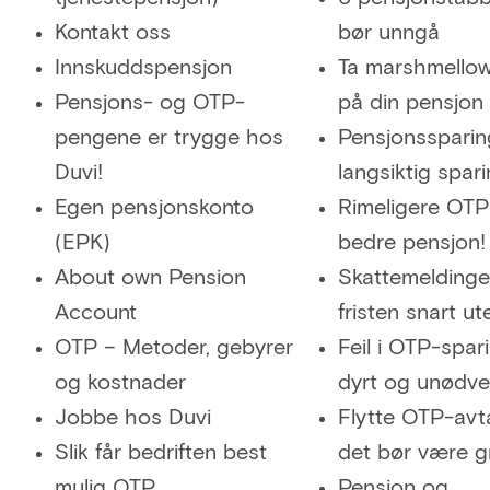
Kontakt oss
bør unngå
Innskuddspensjon
Ta marshmellow
Pensjons- og OTP-
på din pensjon
pengene er trygge hos
Pensjonssparin
Duvi!
langsiktig spar
Egen pensjonskonto
Rimeligere OTP
(EPK)
bedre pensjon!
About own Pension
Skattemeldinge
Account
fristen snart ut
OTP – Metoder, gebyrer
Feil i OTP-spar
og kostnader
dyrt og unødve
Jobbe hos Duvi
Flytte OTP-avt
Slik får bedriften best
det bør være gr
mulig OTP
Pensjon og