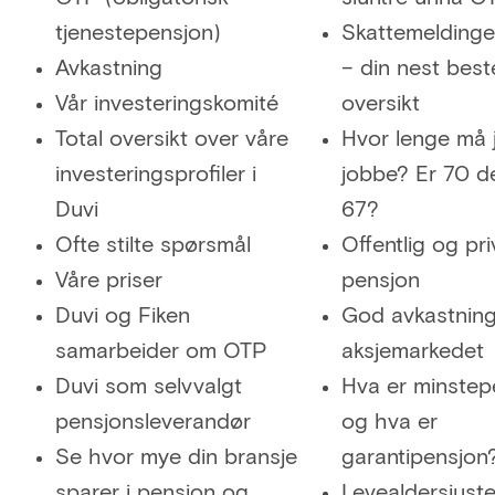
tjenestepensjon)
Skattemelding
Avkastning
– din nest best
Vår investeringskomité
oversikt
Total oversikt over våre
Hvor lenge må 
investeringsprofiler i
jobbe? Er 70 d
Duvi
67?
Ofte stilte spørsmål
Offentlig og pri
Våre priser
pensjon
Duvi og Fiken
God avkastning
samarbeider om OTP
aksjemarkedet
Duvi som selvvalgt
Hva er minstep
pensjonsleverandør
og hva er
Se hvor mye din bransje
garantipensjon
sparer i pensjon og
Levealdersjuste