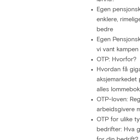
Egen pensjons
enklere, rimeli
bedre
Egen Pensjons
vi vant kampen
OTP: Hvorfor?
Hvordan få giga
aksjemarkedet 
alles lommebok
OTP-loven: Reg
arbeidsgivere m
OTP for ulike t
bedrifter: Hva g
for din bedrift?