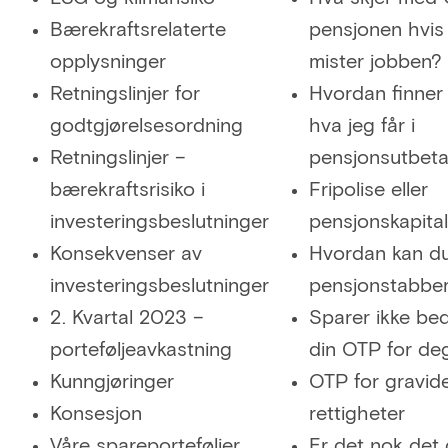
Bærekraftsrelaterte
pensjonen hvi
opplysninger
mister jobben?
Retningslinjer for
Hvordan finner 
godtgjørelsesordning
hva jeg får i
Retningslinjer –
pensjonsutbeta
bærekraftsrisiko i
Fripolise eller
investeringsbeslutninger
pensjonskapita
Konsekvenser av
Hvordan kan d
investeringsbeslutninger
pensjonstabbe
2. Kvartal 2023 –
Sparer ikke bed
porteføljeavkastning
din OTP for de
Kunngjøringer
OTP for gravide
Konsesjon
rettigheter
Våre spareporteføljer
Er det nok det 