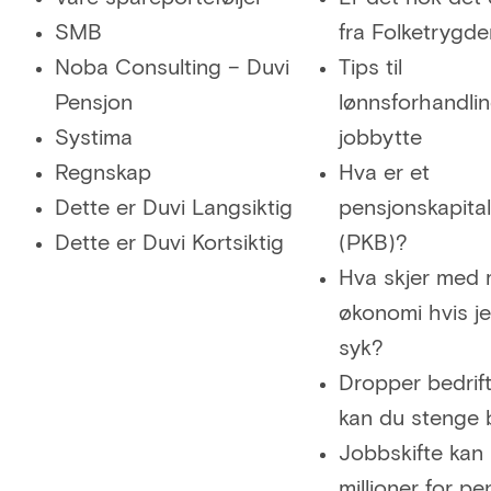
SMB
fra Folketrygd
Noba Consulting – Duvi
Tips til
Pensjon
lønnsforhandli
Systima
jobbytte
Regnskap
Hva er et
Dette er Duvi Langsiktig
pensjonskapita
Dette er Duvi Kortsiktig
(PKB)?
Hva skjer med 
økonomi hvis je
syk?
Dropper bedrif
kan du stenge 
Jobbskifte kan
millioner for p