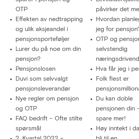
OTP
påvirker det m
Effekten av nedtrapping
Hvordan planle
og ulik aksjeandel i
jeg for pensjon
pensjonsporteføljer
OTP og pensjon
Lurer du på noe om din
selvstendig
pensjon?
næringsdriven
Pensjonslosen
Hva får jeg i p
Duvi som selvvalgt
Folk flest er
pensjonsleverandør
pensjonsmillio
Nye regler om pensjon
Du kan doble
og OTP
pensjonen din 
FAQ bedrift – Ofte stilte
spare mer!
spørsmål
Høy inntekt i d
2. Kvartal 2022 –
bli til en