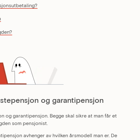
nsjonsutbetaling?
n
ygden?
nstepensjon og garantipensjon
on og garantipensjon. Begge skal sikre at man får et
ygden som pensjonist.
tipensjon avhenger av hvilken årsmodell man er. De