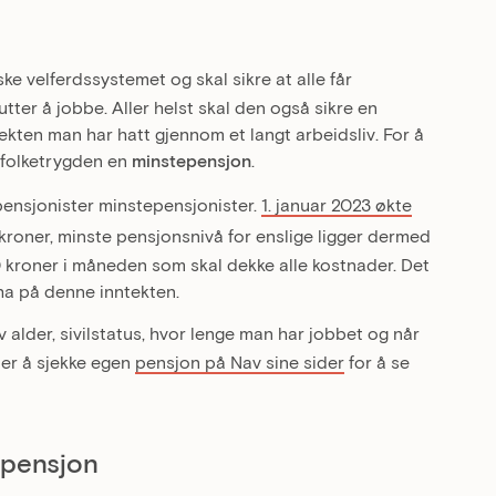
e velferdssystemet og skal sikre at alle får
ter å jobbe. Aller helst skal den også sikre en
tekten man har hatt gjennom et langt arbeidsliv. For å
r folketrygden en
minstepensjon
.
ensjonister minstepensjonister.
1. januar 2023 økte
roner, minste pensjonsnivå for enslige ligger dermed
0 kroner i måneden som skal dekke alle kostnader. Det
ha på denne inntekten.
alder, sivilstatus, hvor lenge man har jobbet og når
ler å sjekke egen
pensjon på Nav sine sider
for å se
 pensjon