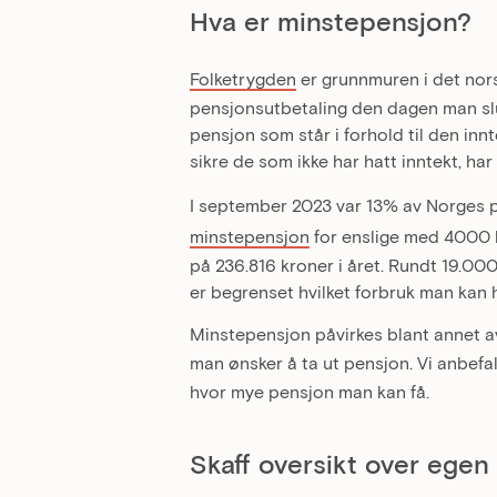
Hva er minstepensjon?
Folketrygden
er grunnmuren i det norsk
pensjonsutbetaling den dagen man slut
pensjon som står i forhold til den inn
sikre de som ikke har hatt inntekt, ha
I september 2023 var 13% av Norges p
minstepensjon
for enslige med 4000 k
på 236.816 kroner i året. Rundt 19.00
er begrenset hvilket forbruk man kan 
Minstepensjon påvirkes blant annet av 
man ønsker å ta ut pensjon. Vi anbefa
hvor mye pensjon man kan få.
Skaff oversikt over egen