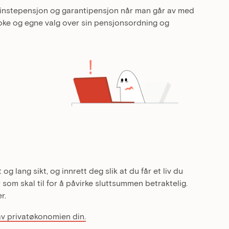
minstepensjon og garantipensjon når man går av med
kloke og egne valg over sin pensjonsordning og
g lang sikt, og innrett deg slik at du får et liv du
som skal til for å påvirke sluttsummen betraktelig.
r.
av privatøkonomien din.