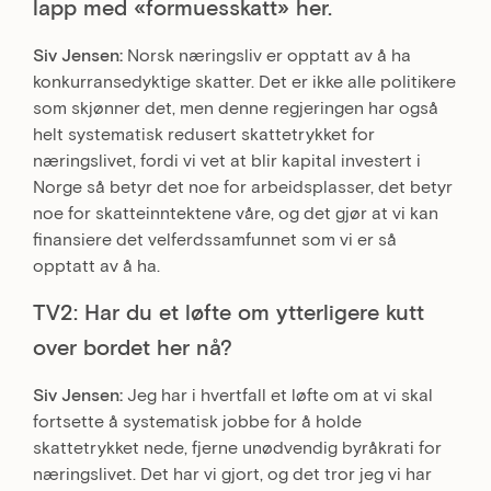
lapp med «formuesskatt» her.
Siv Jensen:
Norsk næringsliv er opptatt av å ha
konkurransedyktige skatter. Det er ikke alle politikere
som skjønner det, men denne regjeringen har også
helt systematisk redusert skattetrykket for
næringslivet, fordi vi vet at blir kapital investert i
Norge så betyr det noe for arbeidsplasser, det betyr
noe for skatteinntektene våre, og det gjør at vi kan
finansiere det velferdssamfunnet som vi er så
opptatt av å ha.
TV2: Har du et løfte om ytterligere kutt
over bordet her nå?
Siv Jensen:
Jeg har i hvertfall et løfte om at vi skal
fortsette å systematisk jobbe for å holde
skattetrykket nede, fjerne unødvendig byråkrati for
næringslivet. Det har vi gjort, og det tror jeg vi har