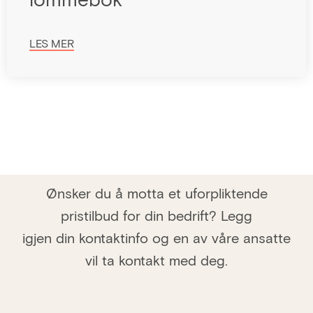
LES MER
Ønsker du å motta et uforpliktende
pristilbud for din bedrift? Legg
igjen din kontaktinfo og en av våre ansatte
vil ta kontakt med deg.