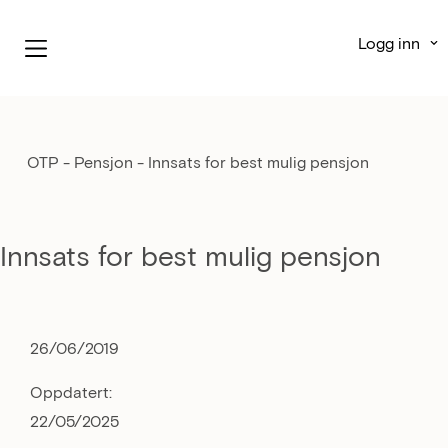
Logg inn
OTP - Pensjon
-
Innsats for best mulig pensjon
Innsats for best mulig pensjon
26/06/2019
Oppdatert:
22/05/2025