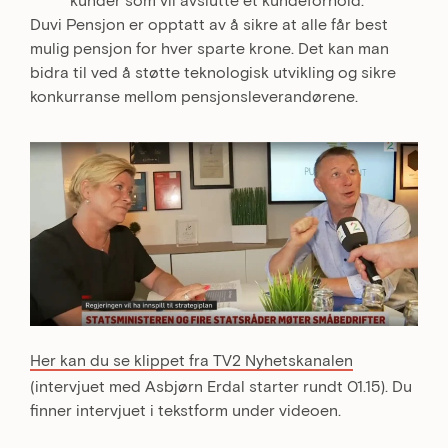
Duvi Pensjon er opptatt av å sikre at alle får best
mulig pensjon for hver sparte krone. Det kan man
bidra til ved å støtte teknologisk utvikling og sikre
konkurranse mellom pensjonsleverandørene.
Her kan du se klippet fra TV2 Nyhetskanalen
(intervjuet med Asbjørn Erdal starter rundt 01.15). Du
finner intervjuet i tekstform under videoen.