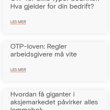
Hva gjelder for din bedrift?
LES MER
OTP-loven: Regler
arbeidsgivere må vite
LES MER
Hvordan få giganter i
aksjemarkedet påvirker alles
lommebok