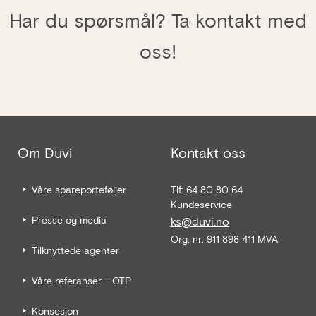
Har du spørsmål? Ta kontakt med
oss!
Om Duvi
Kontakt oss
Våre spareporteføljer
Tlf: 64 80 80 64
Kundeservice
Presse og media
ks@duvi.no
Org. nr: 911 898 411 MVA
Tilknyttede agenter
Våre referanser – OTP
Konsesjon