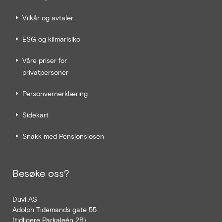
Vilkår og avtaler
ESG og klimarisiko
Våre priser for
privatpersoner
Personvernerklæring
Sidekart
Snakk med Pensjonslosen
Besøke oss?
Duvi AS
Adolph Tidemands gate 55
(tidligere Parkaleén 2B)