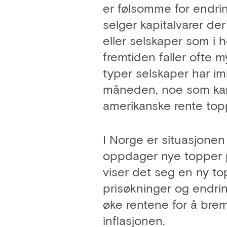
er følsomme for endri
selger kapitalvarer de
eller selskaper som i 
fremtiden faller ofte 
typer selskaper har imi
måneden, noe som kan 
amerikanske rente top
I Norge er situasjonen
oppdager nye topper på
viser det seg en ny to
prisøkninger og endrin
øke rentene for å bre
inflasjonen.