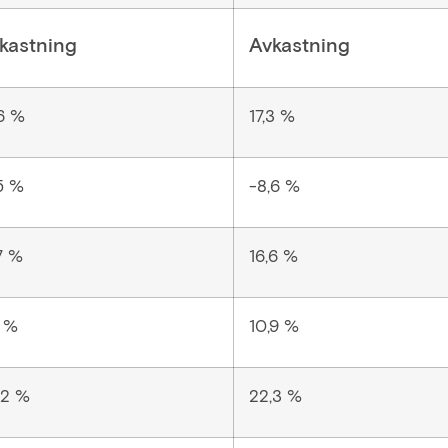
kastning
Avkastning
,6 %
17,3 %
,5 %
-8,6 %
7 %
16,6 %
6 %
10,9 %
,2 %
22,3 %