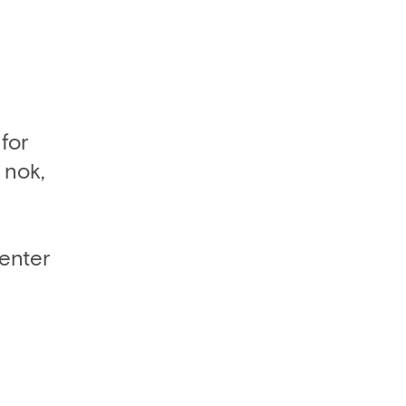
n
for
 nok,
enter