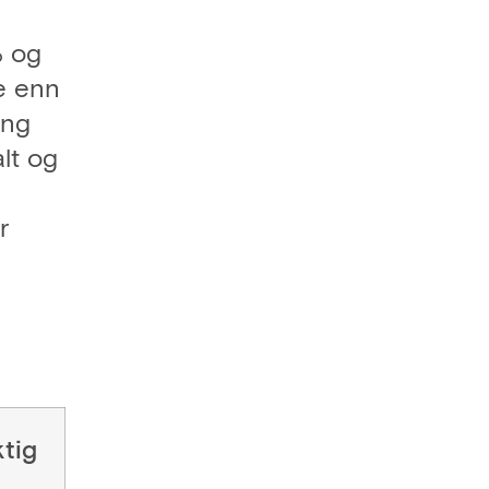
% og
re enn
ing
lt og
r
tig