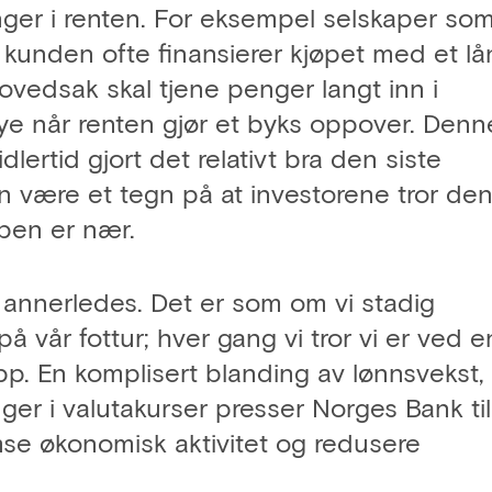
nger i renten. For eksempel selskaper so
r kunden ofte finansierer kjøpet med et lå
hovedsak skal tjene penger langt inn i
mye når renten gjør et byks oppover. Denn
dlertid gjort det relativt bra den siste
være et tegn på at investorene tror de
pen er nær.
 annerledes. Det er som om vi stadig
 vår fottur; hver gang vi tror vi er ved 
pp. En komplisert blanding av lønnsvekst,
ger i valutakurser presser Norges Bank til
mse økonomisk aktivitet og redusere