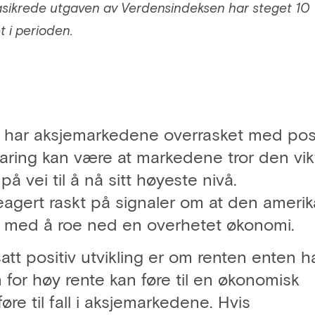
sikrede utgaven av Verdensindeksen har steget 10
 i perioden.
23 har aksjemarkedene overrasket med posi
rklaring kan være at markedene tror den vik
å vei til å nå sitt høyeste nivå.
agert raskt på signaler om at den ameri
rd med å roe ned en overhetet økonomi.
att positiv utvikling er om renten enten h
En for høy rente kan føre til en økonomisk
øre til fall i aksjemarkedene. Hvis