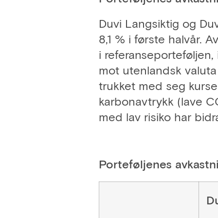
Duvi Langsiktig og Duv
8,1 % i første halvår. 
i referanseporteføljen
mot utenlandsk valuta
trukket med seg kurse
karbonavtrykk (lave CO
med lav risiko har bidrat
Porteføljenes avkastn
Du