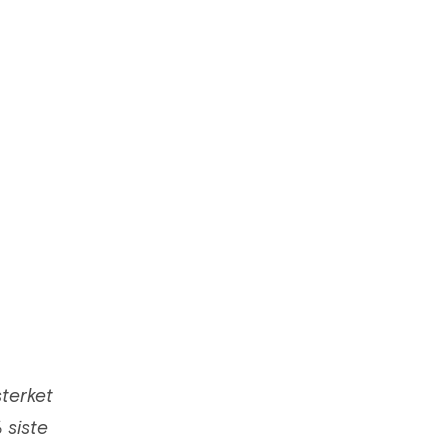
sterket
 siste