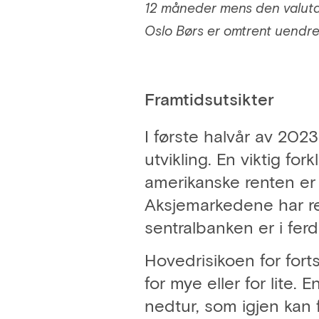
12 måneder mens den valuta
Oslo Børs er omtrent uendret
Framtidsutsikter
I første halvår av 20
utvikling. En viktig fo
amerikanske renten er p
Aksjemarkedene har re
sentralbanken er i fe
Hovedrisikoen for forts
for mye eller for lite. 
nedtur, som igjen kan f