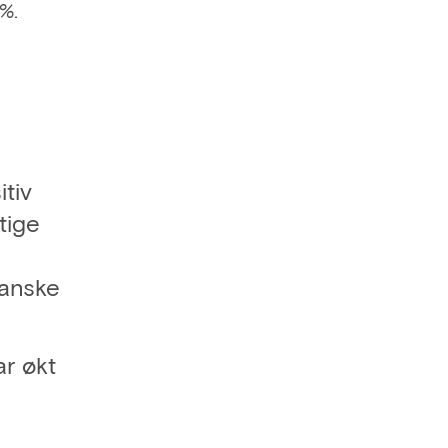
 %.
tiv
tige
kanske
ar økt