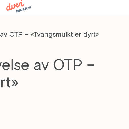
av OTP – «Tvangsmulkt er dyrt»
velse av OTP –
rt»