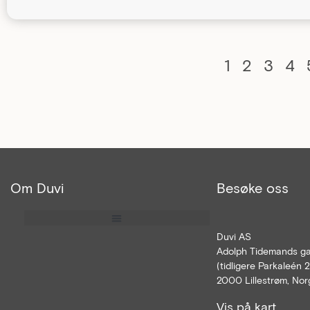
1
2
3
4
Om Duvi
Besøke oss
Duvi AS
Adolph Tidemands ga
(tidligere Parkaleén 
2000 Lillestrøm, Nor
Vis på kart