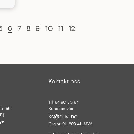
5
6
7
8
9
10
11
12
Kontakt oss
Tlf. 64 80 80 64
te 55
Kundeservice
2B)
ks@duvi.no
ge
Org.nr. 911 898 411 MVA