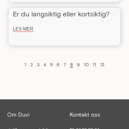
Er du langsiktig eller kortsiktig?
LES MER
1
2
3
4
5
6
7
8
9
10
11
12
Om Duvi
Kontakt oss