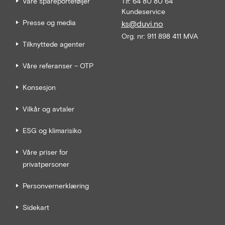
Våre spareporteføljer
Tlf: 64 80 80 64
Kundeservice
Presse og media
ks@duvi.no
Org. nr: 911 898 411 MVA
Tilknyttede agenter
Våre referanser – OTP
Konsesjon
Vilkår og avtaler
ESG og klimarisiko
Våre priser for
privatpersoner
Personvernerklæring
Sidekart