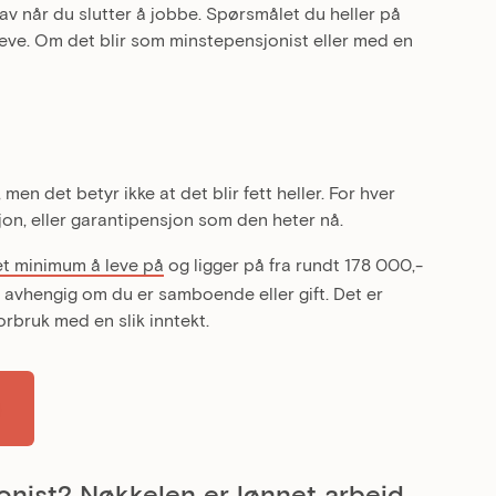
av når du slutter å jobbe. Spørsmålet du heller på
 leve. Om det blir som minstepensjonist eller med en
, men det betyr ikke at det blir fett heller. For hver
on, eller garantipensjon som den heter nå.
 et minimum å leve på
og ligger på fra rundt 178 000,-
, avhengig om du er samboende eller gift. Det er
orbruk med en slik inntekt.
nist? Nøkkelen er lønnet arbeid