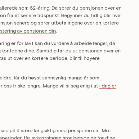
 allerede som 62-åring. Da sprer du pensjonen over en
n fra et senere tidspunkt. Begynner du tidlig blir hver
ensjon senere og sprer utbetalingene over en kortere
ustering av pensjonen din
.
ring er for lavt kan du vurdere å arbeide lenger, da
skontoene dine. Samtidig tar du ut pensjonen over en
s ut over en kortere periode, blir til høyere
eldre, får du høyst sannsynlig mange år som
er oss friske lengre. Mange vil si seg enig i at
i dag er
 passe på å være langsiktig med pensjonen sin. Mot
sperioden får avkastningen stor betydning for dine