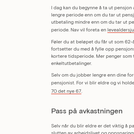
I dag kan du begynne å ta ut pensjon
lengre periode enn om du tar ut pensjo
utbetaling mindre enn om du tar ut p
periode. Nav vil foreta en
levealdersj
Føler du at beløpet du får ut som 62-å
fortsetter du med å fylle opp pensjon
kortere tidsperiode. Mer penger som ta
enkeltutbetalinger.
Selv om du jobber lengre enn dine for
pensjonist. For vi blir eldre og vi hold
70 det nye 67
.
Pass på avkastningen
Selv når du blir eldre er det viktig å
slutten av arbeidslivet og oppsparing