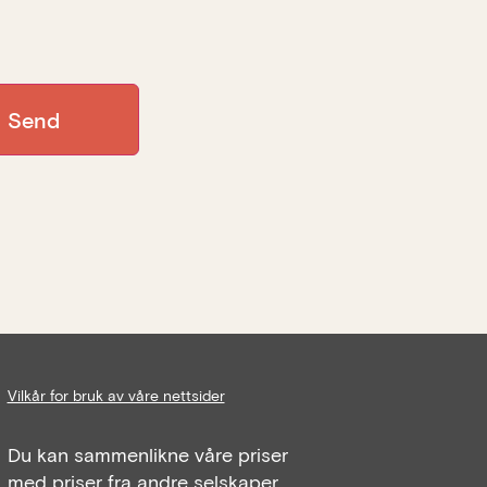
Vilkår for bruk av våre nettsider
Du kan sammenlikne våre priser
med priser fra andre selskaper