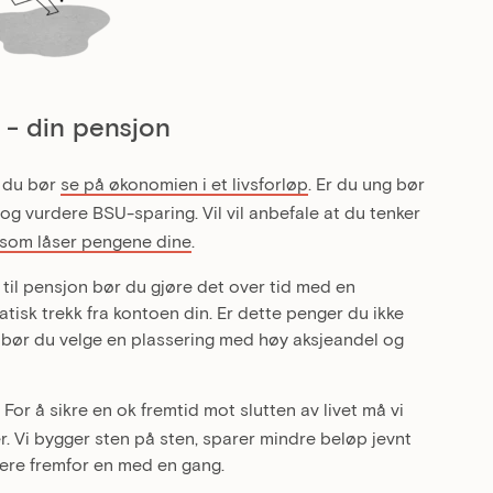
 - din pensjon
t du bør
se på økonomien i et livsforløp
. Er du ung bør
 og vurdere BSU-sparing. Vil vil anbefale at du tenker
g som låser pengene dine
.
a til pensjon bør du gjøre det over tid med en
isk trekk fra kontoen din. Er dette penger du ikke
e bør du velge en plassering med høy aksjeandel og
. For å sikre en ok fremtid mot slutten av livet må vi
r. Vi bygger sten på sten, sparer mindre beløp jevnt
nere fremfor en med en gang.