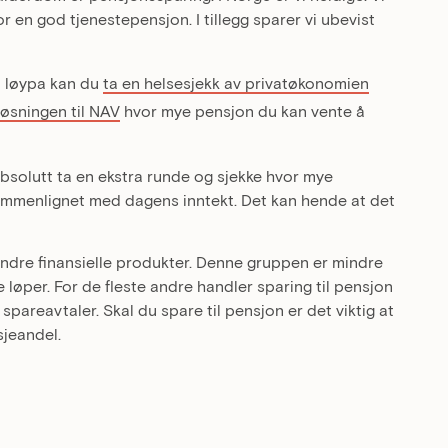
r en god tjenestepensjon. I tillegg sparer vi ubevist
 i løypa kan du
ta en helsesjekk av privatøkonomien
løsningen til NAV
hvor mye pensjon du kan vente å
bsolutt ta en ekstra runde og sjekke hvor mye
sammenlignet med dagens inntekt. Det kan hende at det
 andre finansielle produkter. Denne gruppen er mindre
e løper. For de fleste andre handler sparing til pensjon
 spareavtaler. Skal du spare til pensjon er det viktig at
sjeandel.