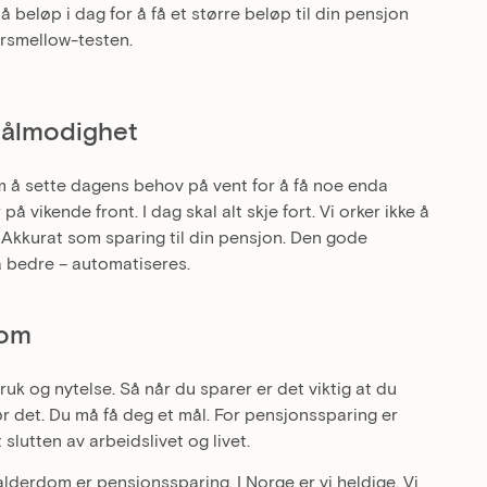
 beløp i dag for å få et større beløp til din pensjon
arsmellow-testen.
 tålmodighet
m å sette dagens behov på vent for å få noe enda
 vikende front. I dag skal alt skje fort. Vi orker ikke å
t. Akkurat som sparing til din pensjon. Den gode
a bedre – automatiseres.
dom
uk og nytelse. Så når du sparer er det viktig at du
ør det. Du må få deg et mål. For pensjonssparing er
lutten av arbeidslivet og livet.
lderdom er pensjonssparing. I Norge er vi heldige. Vi