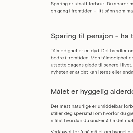
Sparing er utsatt forbruk. Du sparer må
en gang i fremtiden – litt sånn som m
Sparing til pensjon - ha
Tålmodighet er en dyd. Det handler o
bedre i fremtiden. Men tålmodighet er på
utsette dagens glede til senere i live
nyheten er at det kan læres eller end
Målet er hyggelig alder
Det mest naturlige er umiddelbar forbr
stiller deg spørsmål om hvorfor du gj
målet hvordan du ønsker å ha det mot s
Verktøyet for å nå målet om hyggelig a