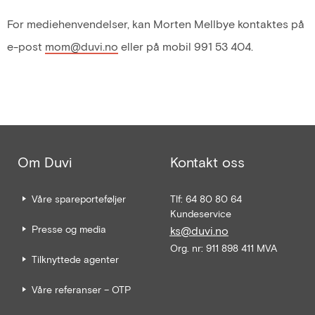
For mediehenvendelser, kan Morten Mellbye kontaktes på
e-post
mom@duvi.no
eller på mobil 991 53 404.
Om Duvi
Kontakt oss
Våre spareporteføljer
Tlf: 64 80 80 64
Kundeservice
Presse og media
ks@duvi.no
Org. nr: 911 898 411 MVA
Tilknyttede agenter
Våre referanser – OTP