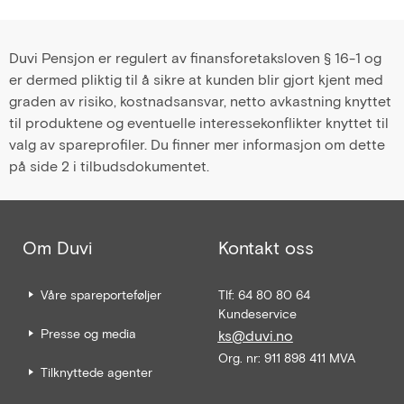
Duvi Pensjon er regulert av finansforetaksloven § 16-1 og
er dermed pliktig til å sikre at kunden blir gjort kjent med
graden av risiko, kostnadsansvar, netto avkastning knyttet
til produktene og eventuelle interessekonflikter knyttet til
valg av spareprofiler. Du finner mer informasjon om dette
på side 2 i tilbudsdokumentet.
Om Duvi
Kontakt oss
Våre spareporteføljer
Tlf: 64 80 80 64
Kundeservice
Presse og media
ks@duvi.no
Org. nr: 911 898 411 MVA
Tilknyttede agenter