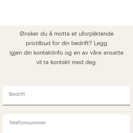
Ønsker du å motta et uforpliktende
pristilbud for din bedrift? Legg
igjen din kontaktinfo og en av våre ansatte
vil ta kontakt med deg.
Bedrift
Telefonnummer