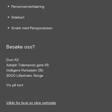
Personvernerklæring
Sidekart
Snakk med Pensjonslosen
Besøke oss?
Duvi AS
Adolph Tidemands gate 55
(tidligere Parkaleén 2B)
2000 Lillestrøm, Norge
Vis på kart
Vilkår for bruk av våre nettsider