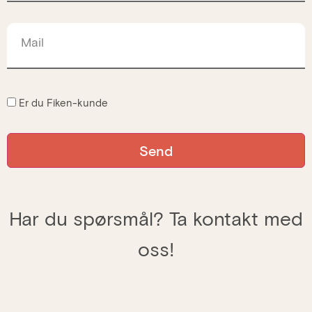
Mail
Er du Fiken-kunde
Har du spørsmål? Ta kontakt med
oss!