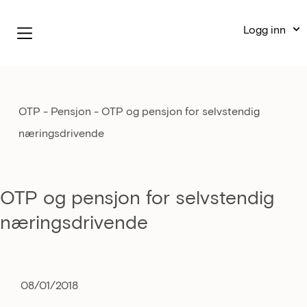
Logg inn
OTP - Pensjon
-
OTP og pensjon for selvstendig
næringsdrivende
OTP og pensjon for selvstendig
næringsdrivende
08/01/2018