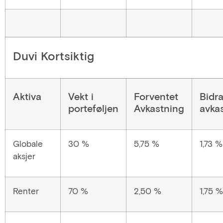
Duvi Kortsiktig
Aktiva
Vekt i
Forventet
Bidr
porteføljen
Avkastning
avka
Globale
30 %
5,75 %
1,73 %
aksjer
Renter
70 %
2,50 %
1,75 %