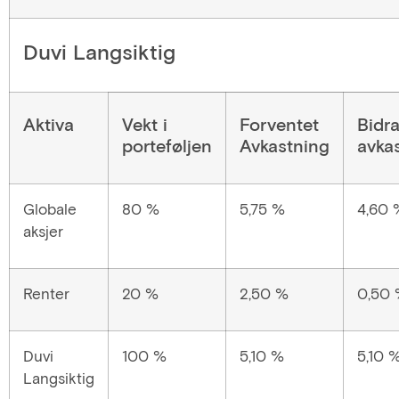
Duvi Langsiktig
Aktiva
Vekt i
Forventet
Bidr
porteføljen
Avkastning
avka
Globale
80 %
5,75 %
4,60 
aksjer
Renter
20 %
2,50 %
0,50
Duvi
100 %
5,10 %
5,10 
Langsiktig