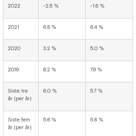
2022
-2.5 %
-1.6 %
2021
6.8 %
6.4 %
2020
3.2 %
5.0 %
2019
8.2 %
7.9 %
Siste tre
6.0 %
5.7 %
år (per år)
Siste fem
5.6 %
5.8 %
år (per år)